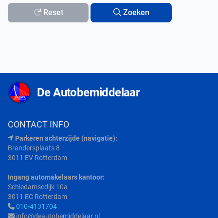
Reset
Zoeken
De Autobemiddelaar
CONTACT INFO
Parkeren achterzijde (navigatie):
Brandersplaats 8
3011 EV Rotterdam
Ingang automakelaars kantoor:
Schiedamsedijk 10a
3011 EC Rotterdam
010-4131704
info@deautobemiddelaar.nl