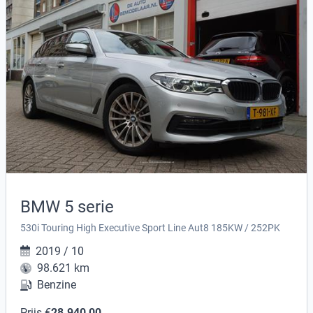
BMW 5 serie
530i Touring High Executive Sport Line Aut8 185KW / 252PK
2019 / 10
98.621 km
Benzine
Prijs €
28.940,00