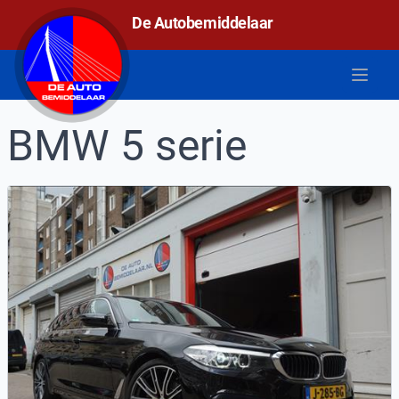
De autobemiddelaar
De Autobemiddelaar
Open 
BMW 5 serie