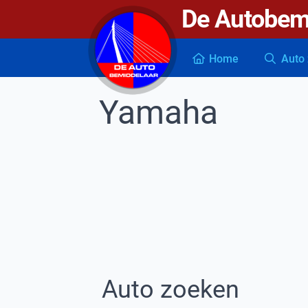
De Autobem
De autobemiddelaar
Home
Auto 
Yamaha
Auto zoeken